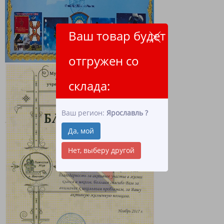
Ваш товар будет
отгружен со
склада:
Ваш регион:
Ярославль
?
Да, мой
Нет, выберу другой