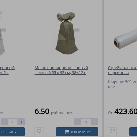
леновый
Мешок полипропиленовый
Стрейч пленка
/-2 г
зеленый 55 x 95 см, 38+/-2 г
первичная
Ширина: 500 мм
мкм
6.50
423.6
шт.
руб.
за 1 шт.
От
-
+
-
+
 КОРЗИНУ
В КОРЗИНУ