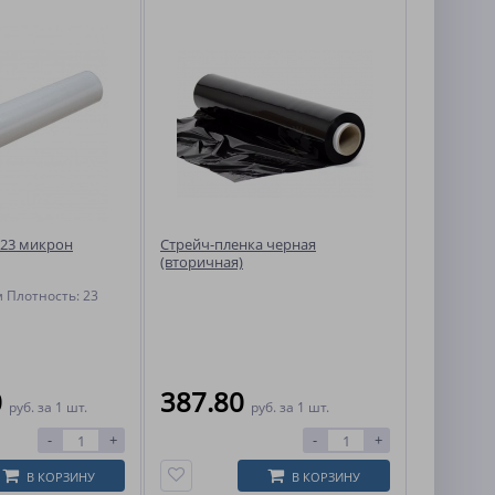
 23 микрон
Стрейч-пленка черная
(вторичная)
 Плотность: 23
0
387.80
руб.
за 1 шт.
руб.
за 1 шт.
-
+
-
+
В КОРЗИНУ
В КОРЗИНУ