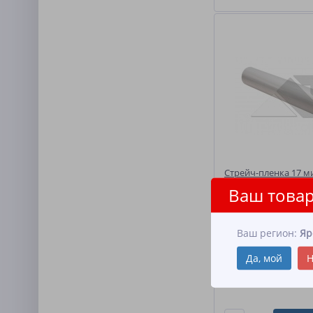
Стрейч-пленка 17 м
Ваш товар
Ширина: 500 мм Плот
мкм
Ваш регион:
Яр
Да, мой
Н
423.60
От
руб