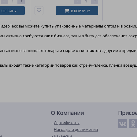
-
+
-
+
 КОРЗИНУ
В КОРЗИНУ
ЛидерТекс вы можете купить упаковочные материалы оптом и в розниц
ы активно требуются как в бизнесе, так и в быту для обеспечения сох
ы активно защищают товары и сырье от контактов с другими предмет
алы входят такие категории товаров как стрейч-пленка, пленка возду
О Компании
Присо
Сертификаты
Награды и достижения
ы
Вакансии