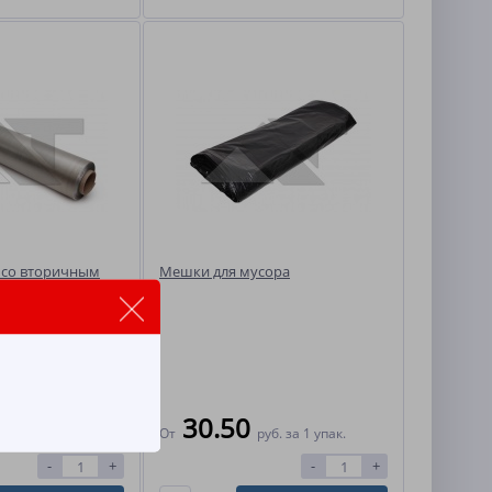
 со вторичным
Мешки для мусора
ол 1 рол - 1.8кг
г брутто (со
сть: 20 мкрн Кол-
рол. В рулоне:
30.50
б.
за 1 рул.
От
руб.
за 1 упак.
-
+
-
+