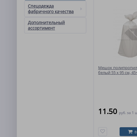
Спецодежда
фабричного качества
Дополнительный
ассортимент
Мешок полипропи
белый 55 x 95 см, 45+
11.50
руб.
за 1 
В