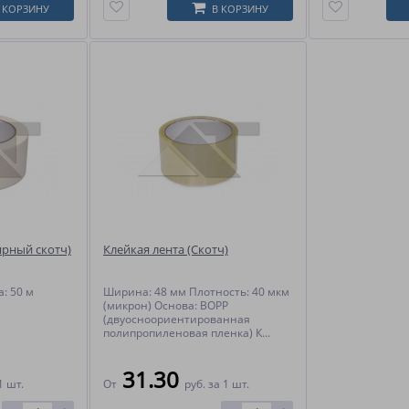
 КОРЗИНУ
В КОРЗИНУ
ярный скотч)
Клейкая лента (Скотч)
: 50 м
Ширина: 48 мм Плотность: 40 мкм
(микрон) Основа: ВОРР
(двуосноориентированная
полипропиленовая пленка) К...
31.30
1 шт.
От
руб.
за 1 шт.