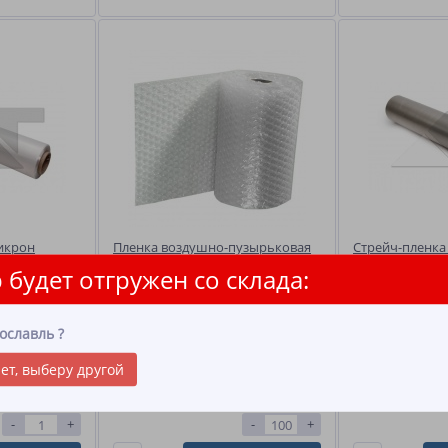
икрон
Пленка воздушно-пузырьковая
Стрейч-пленка
1,5м/100м
сырьем
 будет отгружен со склада:
ность: 17
Диаметр пузырька: 10 мм.
Ед. измерения: Р
Плотность: 40гр/м2 Вес рулона:
нетто+/-0,05, 2к
5,25 кг Намотка: 100п.м. Втулка:
втулкой) Плотно
ославль
?
есть
во в коробке: 6 
195м.
ет, выберу другой
38.20
291.90
.
за 1 шт.
руб.
за 1 м.
ру
-
+
-
+