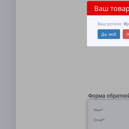
Ваш товар
Ваш регион:
Яр
Да, мой
Н
Форма обратной
Имя
*
Email
*