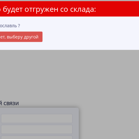
 будет отгружен со склада:
ославль
?
ет, выберу другой
 связи