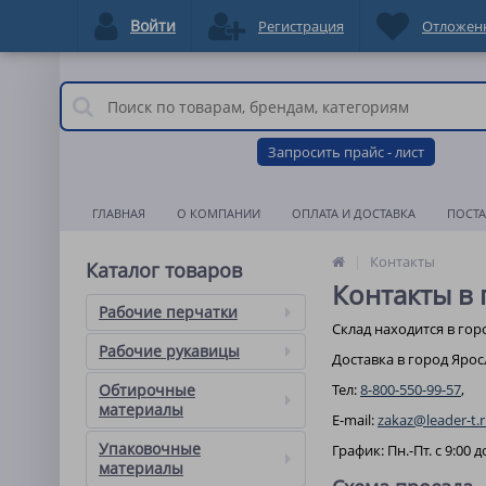
Войти
Регистрация
Отложен
Запросить прайс - лист
ГЛАВНАЯ
О КОМПАНИИ
ОПЛАТА И ДОСТАВКА
ПОСТ
Контакты
Каталог товаров
Контакты в 
Рабочие перчатки
Склад находится в горо
Рабочие рукавицы
Доставка в город Ярос
Обтирочные
Тел:
8-800-550-99-57
,
материалы
E-mail:
zakaz@leader-t.
Упаковочные
График: Пн.-Пт. с 9:00 д
материалы