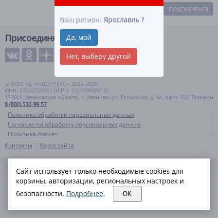
ПОДПИСАТЬСЯ
Ваш регион:
Ярославль
?
Присоединяйтесь
Да, мой
Нет, выберу другой
© ООО ТД «ЛИДЕРТЕКС», 2022–2026
ИНН: 3702272593 / ОГРН: 1223700009125
153002, Ивановская область, г. Иваново, ул. Громобоя, д. 1А, офис 202. Телефон
8 (800) 550-99-57
Политика обработки персональных данных
Согласие на обработку персональных данных
Политика cookies
Контакты
Карта сайта
Сайт использует только необходимые cookies для
корзины, авторизации, региональных настроек и
безопасности.
Подробнее
.
OK