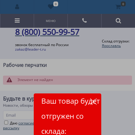
0
0
МЕНЮ
8 (800) 550-99-57
Склад отгрузки:
звонок бесплатный по России
Ярославль
zakaz@leader-t.ru
Рабочие перчатки
Элемент не найден
Будьте в курсе!
Ваш товар будет
Новости, обзоры и акции
отгружен со
Даю
согласие на рекламную и информационную
рассылку
склада: