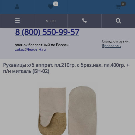
0
0
МЕНЮ
8 (800) 550-99-57
Склад отгрузки:
звонок бесплатный по России
Ярославль
zakaz@leader-t.ru
Рукавицы х/б аппрет. пл.210гр. с брез.нал. пл.400гр. +
п/н миткаль (БН-02)