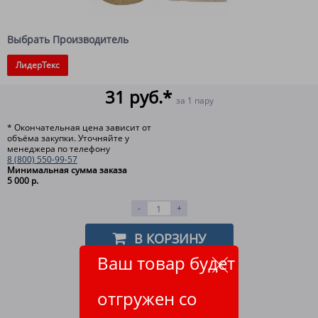
Выбрать Производитель
ЛидерТекс
31 руб.*
за 1 пару
* Окончательная цена зависит от
объёма закупки. Уточняйте у
менеджера по телефону
8 (800) 550-99-57
Минимальная сумма заказа
5 000 р.
-
+
В КОРЗИНУ
Ваш товар будет
НАШЛИ ДЕШЕВЛЕ?
отгружен со
ОТЛОЖИТЬ