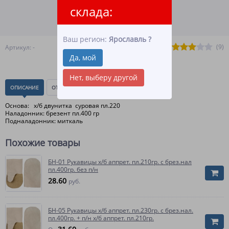
ВСЕ СПОСОБЫ ОПЛАТЫ
склада:
ПОДРОБНЕЕ О ДОСТАВКЕ
Ваш регион:
Ярославль
?
(9)
Артикул: -
Да, мой
Нет, выберу другой
ОПИСАНИЕ
ОТЗЫВЫ
(0)
Основа: х/б двунитка суровая пл.220
Наладонник: брезент пл.400 гр
Подналадонник: миткаль
Похожие товары
БН-01 Рукавицы х/б аппрет. пл.210гр. с брез.нал
пл.400гр. без п/н
28.60
руб.
БН-05 Рукавицы х/б аппрет. пл.230гр. с брез.нал.
пл.400гр. + п/н х/б аппрет. пл.210гр.