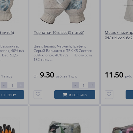
5 нитей)
Перчатки 10 класс (5 нитей)
Мешок полип
белый 55 x 95 с
 Варианты:
Цвет: Белый, Черный, Графит,
лопок, 40% п/э
Серый Варианты: ПВХ,ХБ Состав:
 Вес: 53,5-
60% хлопок, 40% п/э Плотность:
...
132 текс. ...
9.30
11.50
 1 пару
От
руб.
за 1 шт.
руб.
-
+
-
+
 КОРЗИНУ
В КОРЗИНУ