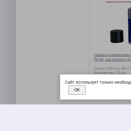
Смазка универсальн
РЕ-40, аэр.баллон (5
Объём: 0,012 м. Вес: 4
Количество: 12 шт.
Сайт использует только необхо
OK
465.20
руб.
за 
В