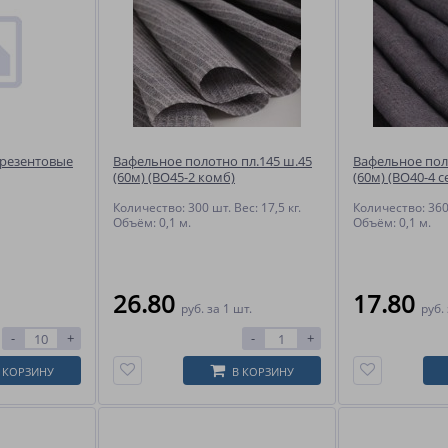
брезентовые
Вафельное полотно пл.145 ш.45
Вафельное пол
(60м) (ВО45-2 комб)
(60м) (ВО40-4 с
Количество: 300 шт. Вес: 17,5 кг.
Количество: 360 
Объём: 0,1 м.
Объём: 0,1 м.
26.80
17.80
руб.
за 1 шт.
руб.
-
+
-
+
 КОРЗИНУ
В КОРЗИНУ