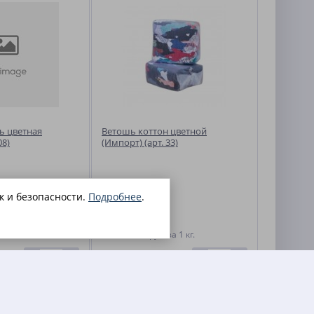
ь цветная
Ветошь коттон цветной
08)
(Импорт) (арт. 33)
к и безопасности.
Подробнее
.
80.70
б.
за 1 кг.
руб.
за 1 кг.
-
+
-
+
В КОРЗИНУ
В КОРЗИНУ