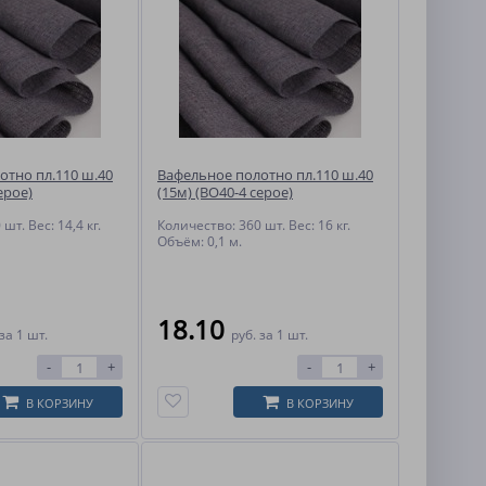
отно пл.110 ш.40
Вафельное полотно пл.110 ш.40
ерое)
(15м) (ВО40-4 серое)
шт. Вес: 14,4 кг.
Количество: 360 шт. Вес: 16 кг.
Объём: 0,1 м.
18.10
за 1 шт.
руб.
за 1 шт.
-
+
-
+
В КОРЗИНУ
В КОРЗИНУ