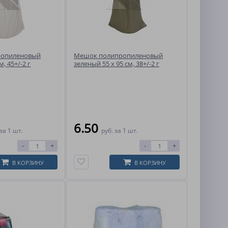
ропиленовый
Мешок полипропиленовый
м, 45+/-2 г
зеленый 55 x 95 см, 38+/-2 г
6.50
за 1 шт.
руб.
за 1 шт.
-
+
-
+
В КОРЗИНУ
В КОРЗИНУ