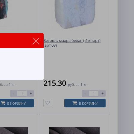
цветная (Импорт)
Ветошь махра белая (Импорт)
(арт.03)
215.30
б.
за 1 кг.
руб.
за 1 кг.
-
+
-
+
В КОРЗИНУ
В КОРЗИНУ