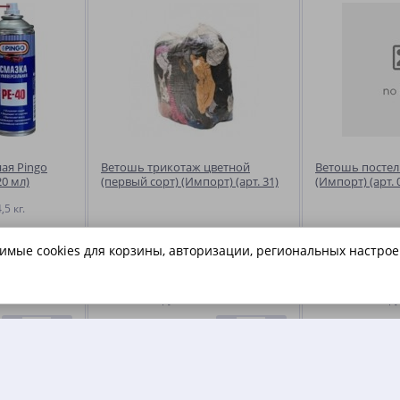
ая Pingo
Ветошь трикотаж цветной
Ветошь постел
20 мл)
(первый сорт) (Импорт) (арт. 31)
(Импорт) (арт. 
,5 кг.
димые cookies для корзины, авторизации, региональных настрое
95.80
112.90
1 шт.
руб.
за 1 кг.
ру
-
+
-
+
 КОРЗИНУ
В КОРЗИНУ