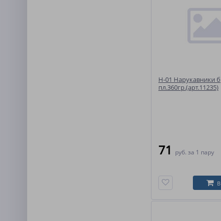
Н-01 Нарукавники 
пл.360гр.(арт.11235)
71
руб.
за 1 пару
В