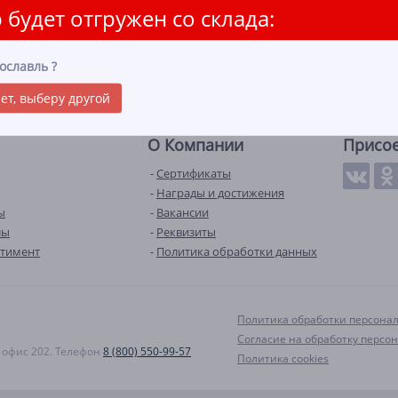
 будет отгружен со склада:
ославль
?
ет, выберу другой
О Компании
Присо
Сертификаты
Награды и достижения
ы
Вакансии
лы
Реквизиты
ртимент
Политика обработки данных
Политика обработки персона
Согласие на обработку персо
А, офис 202. Телефон
8 (800) 550-99-57
Политика cookies