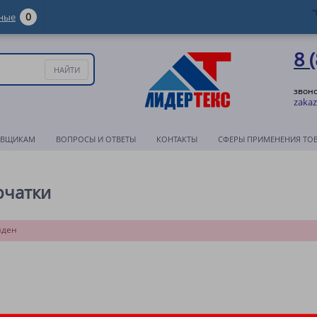
0
ные
8 
звоно
zakaz
АВЩИКАМ
ВОПРОСЫ И ОТВЕТЫ
КОНТАКТЫ
СФЕРЫ ПРИМЕНЕНИЯ ТО
рчатки
йден