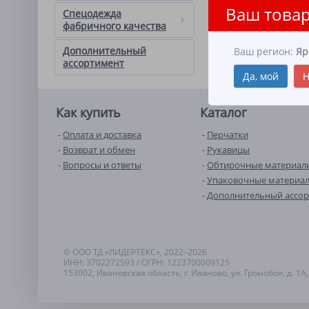
Ваш товар
Спецодежда
фабричного качества
Дополнительный
Ваш регион:
Яр
ассортимент
Да, мой
Н
Как купить
Каталог
Оплата и доставка
Перчатки
Возврат и обмен
Рукавицы
Вопросы и ответы
Обтирочные материал
Упаковочные материа
Дополнительный ассо
© ООО ТД «ЛИДЕРТЕКС», 2022–2026
ИНН: 3702272593 / ОГРН: 1223700009125
153002, Ивановская область, г. Иваново, ул. Громобоя, д. 1